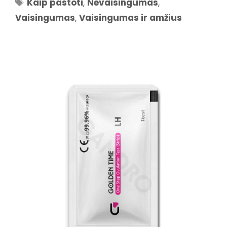
Žymos
Kaip pastoti
,
Nevaisingumas
,
Vaisingumas
,
Vaisingumas ir amžius