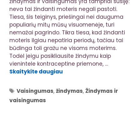
žindymas ir vaisingumas yra tampriai susiję:
neva tai žindanti moteris negali pastoti.
Tiesa, šis teiginys, priešingai nei dauguma
populiarių mitų mūsų visuomenėje, turi
nemažai pagrindo. Tikra tiesa, kad žindanti
moteris ilgiau nepatiria periodų, tačiau tai
būdinga toli gražu ne visoms moterims.
Todėl jeigu pasikliausite žindymu kaip
vienintele kontraceptine priemone, …
Skaitykite daugiau
Žymos
Vaisingumas
,
žindymas
,
Žindymas ir
vaisingumas