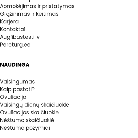
Apmokėjimas ir pristatymas
Grąžinimas ir keitimas
Karjera
Kontaktai
Auglībastesti.lv
Pereturg.ee
NAUDINGA
Vaisingumas
Kaip pastoti?
Ovuliacija
Vaisingų dienų skaičiuoklė
Ovuliacijos skaičiuoklė
Nėštumo skaičiuoklė
Nėštumo požymiai