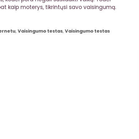
 pat kaip moterys, tikrintųsi savo vaisingumą.
ernetu
,
Vaisingumo testas
,
Vaisingumo testas