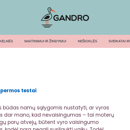
KELNĖS
MAITINIMUI IR ŽINDYMUI
NEŠIOKLĖS
SVEIKATAI IR
s būdas namų sąlygomis nustatyti, ar vyras
vis dar mano, kad nevaisingumas – tai moterų
ngų porų atvejų, būtent vyro vaisingumo
, kodėl pora negali susilaukti vaikų. Todėl