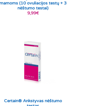
mamoms (10 ovuliacijos testų + 3
nėštumo testai)
9,99€
Certain® Ankstyvas nėštumo
testas