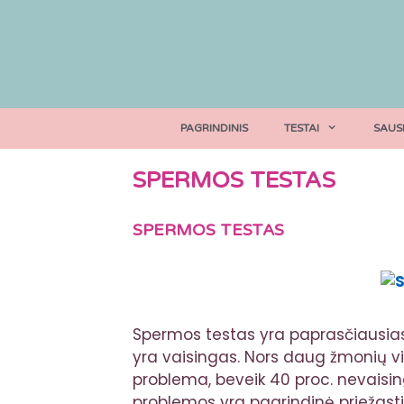
Pereiti
prie
turinio
PAGRINDINIS
TESTAI
SAUS
SPERMOS TESTAS
SPERMOS TESTAS
Spermos testas yra paprasčiausia
yra vaisingas. Nors daug žmonių 
problema, beveik 40 proc. nevaisi
problemos yra pagrindinė priežastis